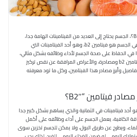
فوائد لا تخطر على البال.. ما أبرز مصادر فيتامين “B2″؟، الجسم يحتاج إلى العديد من الفيتامينات الهامة جدا،
ومن أهم الفيتامينات التي يجب أن تكون متوفرة في الجسم هو فيتامين b2، وهو أحد الفيتامينات التي
دا في الحفاظ على صحة الجسم لأداء وظائفه بشكل مثالي،
ومن هذا المقال سوف نتعرف معا على فوائد فيتامين b2 ومصادرة، والأعراض المرافقة عن نقص تركيز
تفاصيل وأبرز مصادر هذا الفيتامين، وكل ما تود معرفته
صادر فيتامين “B2″؟
ين، وهو أحد فيتامينات في الثمانية والذي يساهم بشكل كبير جدا
قة الكافية، يعمل الجسم على أداء وظائفه على أكمل
 بالماء، ويطرح عن طريق البول، ولا يمكن للجسم تخزين سوى
ستهلاك اليومي له ضمن الغذاء اليومي للفرد، لذلك يجب