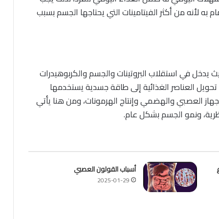
م به لأنه من أكثر الفيتامينات التي يحتاجها الجسم بسبب
يث يدخل في استقلاب البروتينات والجسم والكربوهيدرات
حويل العناصر الغذائية إلى طاقة جسدية يستخدمها
لجهاز العصبي والهضمي وإنتاج الهرمونات، ومن هنا يأتي
كظرية، ونمو الجسم بشكل عام.
أسباب القولون العصبي
2025-01-29