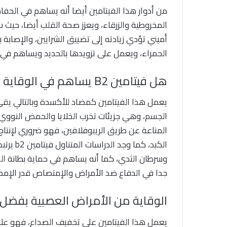
من أدوار هذا الفيتامين أيضا أنه يساهم في الحفا
المخروطية والزرقاء، ويعزز صحة القلب أيضا، ح
أميني تؤدي زيادته إلى تضييق الشرايين، والإصابة با
الحمراء، ويعمل على تزويدها بالحديد ويساهم في 
هل فيتامين B2 يساهم في الوقاية من السرطان؟
يعمل هذا الفيتامين كمضاد للأكسدة وبالتالي يقي 
الجسم، وهي جزيئات تخرب الخلايا والحمض النووي
المناعة عن طريق الريبوفلافين، فهو ضروري لإنت
الكبد، ك
وسرطان الثدي، كما أنه يساهم في حماية بطانة الج
جدا في الدفاع ضد الأمراض والإمتصاص قدر الإمكا
الوقاية من الأمراض العصبية بفضل في
يعمل هذا الفيتامين على تخفيف الصداع، فهو علا