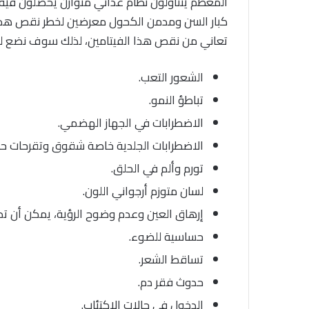
المعظم يتناولون نظام غذائي متوازن يحصلون فيه
كبار السن ومدمن الكحول معرضين لخطر نقص هذا 
تعاني من نقص هذا الفيتامين، لذلك سوف نضع لكم أعراض
الشعور التعب.
تباطؤ النمو.
الاضطرابات في الجهاز الهضمي.
الاضطرابات الجلدية خاصة شقوق وتقرحات حو
تورم وألم في الحلق.
لسان متوزم أرجواني اللون.
إرهاق العين وعدم وضوح الرؤية، يمكن أن ت
حساسية للضوء.
تساقط الشعر.
حدوث فقر دم.
الدخول في حالات الاكتئاب.