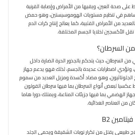
ظ على صحة العين، ويقيها من الأمراض وإصابة القرنية
يث ساهم في تنظيم مستويات الهوموسيستين، وهو حمض
لعديد من الأمراض القلبية، كما يعالج إنتاج كرات الدم
نقل الأكسجين لخلايا الجسم المختلفة.
من السرطان، حيث يتحكم بالجذور الحرة الضارة داخل
، وتؤدي اضطرابات عديدة بالجسم، لذلك فهو يدعم جهاز
اج الجلوتاثيون، وهو مضاد أكسدة ومزيل العديد من سموم
ما وجد الدراسات المتناول فيتامين b2 يرتبط عكسيا لبعض أنواع السرطان بما فيها سرطان القولون
هاز الهضمي بما فيها جزيئات المناعة، ويمتلك دورا هاما
ن من العناصر الغذائية.
تامين B2
ج طبيعي يقلل من تكرار نوبات الشقيقة ويحمي الجلد