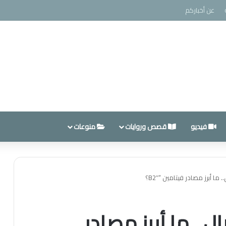
عن أخباركم
فيديو
قصص وروايات
منوعات
 ما أبرز مصادر فيتامين “B2″؟
ل.. ما أبرز مصادر