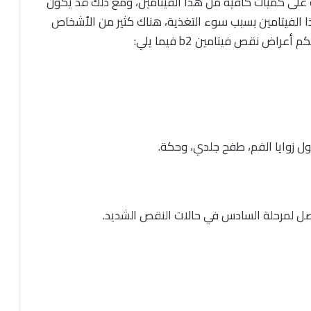
 على كميات كافية من هذا الفيتامين، ومع ذلك قد يكون
الفيتامين بسبب سوء التغذية، هناك كثير من الأشخاص
 نقص فيتامين b2 فيما يلي:
ل زوايا الفم، طفح جلدي، وحكة.
صل لمرحلة السادس في حالات النقص الشديد.