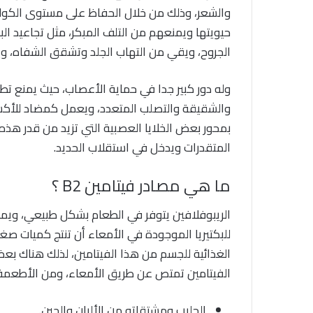
والشعر، وذلك من خلال الحفاظ على مستوى الكول
حيويتها ويمنعهم من التلف المبكر، مثل تجاعيد ال
الجروح، ويقي من التهاب الجلد وتشقق الشفاه، و
وله دور كبير جدا في حماية الأعصاب، حيث يمنع ت
والشقيقة والتصلب المتعدد، ويعمل كمضاد للأك
بمحور بعض الخلايا العصبية التي تزيد من قدر هذه
المتقدرات ويدخل في استقلاب الحديد.
ما هي مصادر فيتامين B2 ؟
الريبوفلافين يتوفر في الطعام بشكل طبيعي، وي
للبكتيريا الموجودة في الأمعاء أن تنتج كميات صغير
الغذائية للجسم من هذا الفيتامين، لذلك هناك بع
الفيتامين تمتص عن طريق الأمعاء، ومن الأطعمة 
الحليب ومشتقاته من الألبان والجبن.