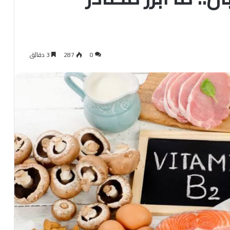
0
287
3 دقائق