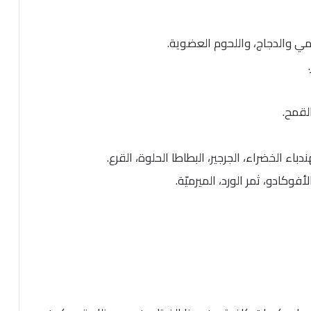
رومي والدجاج، واللحوم العضوية.
القمح.
باء الخضراء، الجرجير، البطاطا الحلوة، القرع.
وكادو، ثمر الورد، الميرميّة.