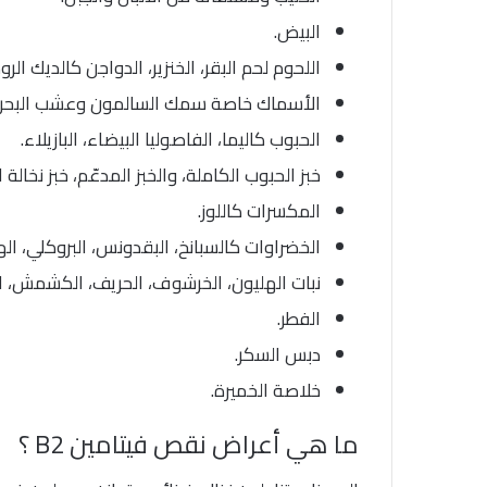
البيض.
اللحوم لحم البقر، الخنزير، الدواجن كالديك ال
الأسماك خاصة سمك السالمون وعشب البحر.
الحبوب كاليما، الفاصوليا البيضاء، البازيلاء.
خبز الحبوب الكاملة، والخبز المدعّم، خبز نخالة 
المكسرات كاللوز.
الخضراوات كالسبانخ، البقدونس، البروكلي، الهند
نبات الهليون، الخرشوف، الحريف، الكشمش، الأف
الفطر.
دبس السكر.
خلاصة الخميرة.
ما هي أعراض نقص فيتامين B2 ؟