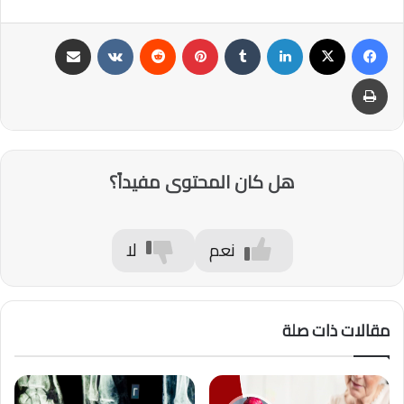
فيسبوك
‫X
لينكدإن
‏Tumblr
بينتيريست
‏Reddit
‏VKontakte
مشاركة عبر البريد
طباعة
هل كان المحتوى مفيداً؟
نعم
لا
مقالات ذات صلة