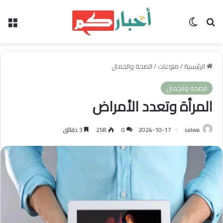
بحث عن
الوضع المظلم
الق
الرئيسية
/
منوعات
/
الصحة والجمال
الصحة والجمال
المرأة وتعدد الأمراض
salwa
2024-10-17
0
258
3 دقائق