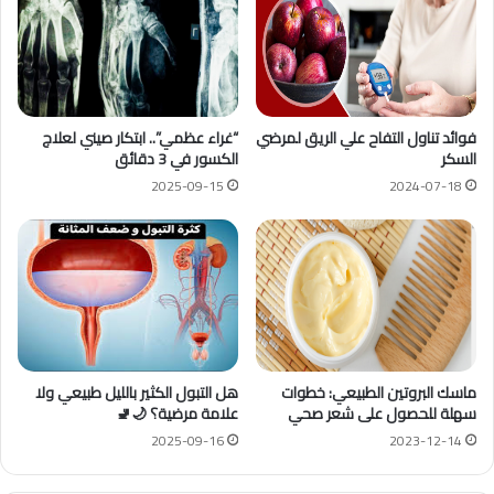
فوائد تناول التفاح علي الريق لمرضي
“غراء عظمي”.. ابتكار صيني لعلاج
السكر
الكسور في 3 دقائق
2025-09-15
2024-07-18
ماسك البروتين الطبيعي: خطوات
هل التبول الكثير بالليل طبيعي ولا
سهلة للحصول على شعر صحي
علامة مرضية؟ 🌙🚽
2025-09-16
2023-12-14