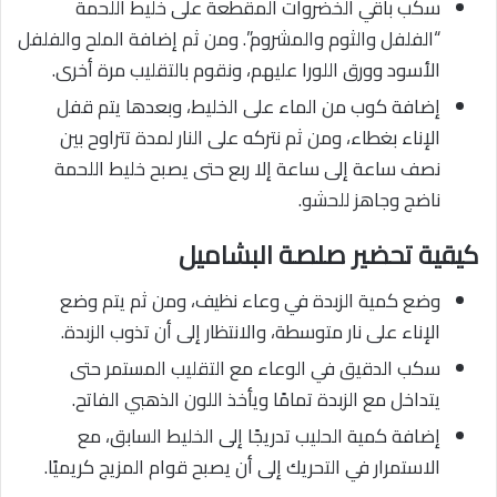
سكب باقي الخضروات المقطعة على خليط اللحمة
“الفلفل والثوم والمشروم”. ومن ثم إضافة الملح والفلفل
الأسود وورق اللورا عليهم، ونقوم بالتقليب مرة أخرى.
إضافة كوب من الماء على الخليط، وبعدها يتم قفل
الإناء بغطاء، ومن ثم نتركه على النار لمدة تتراوح بين
نصف ساعة إلى ساعة إلا ربع حتى يصبح خليط اللحمة
ناضج وجاهز للحشو.
كيقية تحضير صلصة البشاميل
وضع كمية الزبدة في وعاء نظيف، ومن ثم يتم وضع
الإناء على نار متوسطة، والانتظار إلى أن تذوب الزبدة.
سكب الدقيق في الوعاء مع التقليب المستمر حتى
يتداخل مع الزبدة تمامًا ويأخذ اللون الذهبي الفاتح.
إضافة كمية الحليب تدريجًا إلى الخليط السابق، مع
الاستمرار في التحريك إلى أن يصبح قوام المزيج كريميًا.