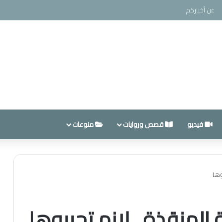
عن أخباركم
فيديو
قصص وروايات
منوعات
وها
المنقذة.. لازم تجربوها