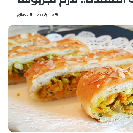
0
283
2 دقائق