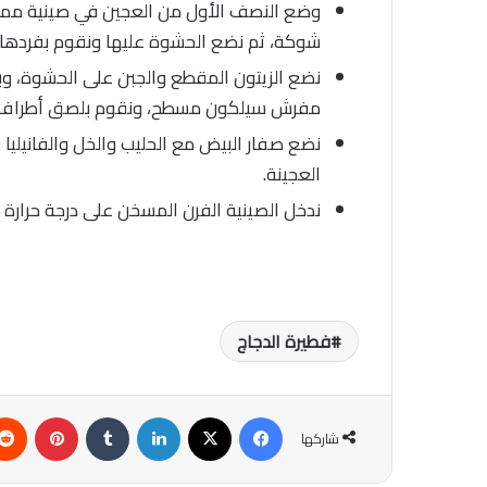
وضع النصف الأول من العجين في صينية ممس
شوكة، ثم نضع الحشوة عليها ونقوم بفردها.
نضع الزيتون المقطع والجبن على الحشوة، وب
مفرش سيلكون مسطح، ونقوم بلصق أطراف ال
نضع صفار البيض مع الحليب والخل والفانيليا
العجينة.
ندخل الصينية الفرن المسخن على درجة حرارة 200، ونتركها لحوالي تلت ساعة تقريبًا.
فطيرة الدجاج
فيسبوك
‫X
لينكدإن
‏Tumblr
بينتيريست
شاركها