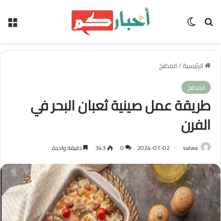
بحث عن
الوضع المظلم
الق
الرئيسية
/
المطبخ
المطبخ
طريقة عمل صينية ثعبان البحر في
الفرن
salwa
2024-01-02
0
343
دقيقة واحدة