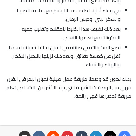
وبعد ذلك نضع الفلفل الاحمر ونقلبه لمدة دقيقة.
في وعاء أخر نخلط صلصة الاوستر مع صلصة الصويا،
والسكر البني، ودبس الرمان.
بعد ذلك نضيف هذا الخليط للمقلاه وتقليب جميع
المكونات مع بعضها البعض.
نضع المكونات في صينية في الفرن تحت الشواية لمدة لا
تقل عن خمسة دقائق، وبعد ذلك نزينها بالبصل الاخضر،
وبالهناء والشفاء.
بذلك نكون قد وضحنا طريقة عمل صينية ثعبان البحر في الفرن
فهي من الوصفات الشهية التي يريد الكثير من الاشخاص تعلم
طريقة تحضيرها فهي رائعة.
فيسبوك
‫X
لينكدإن
‏Tumblr
بينتيريست
‏Reddit
‏VKontakte
مشاركة عبر البريد