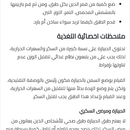
ضع كمية من قمر الدين بكل طبق، ومن ثم قم بتزيينها
بالمشمش المحمص، التمر، اللوز، التين.
قدم الطبق كيفما تريد سواء ساخن أم بارد.
ملاحظات اخصائية التغذية
تحتوي الدبيازة على نسبة كبيرة من السكر والسعرات الحرارية،
لذلك يجب على من يتبعون نظام غذائي لتقليل الوزن عدم
تناولها بإفراط.
القيام بوضع السمن بالدبيازة مكون رئيسي بالوصفة التقليدية،
ولكن يتم وضع الزبدة بدلاً منها للتقليل من السعرات الحرارية،
وعند القيام بإعداد هذا الطبق يجب تقليل السكر.
الدبيازة ومرضى السكري
لا يعتبر طبق الدبيازة طبق صحي للأشخاص الذين يعانون من
مرض السكر، لذلك ينصح بعدم تناوله أو تناول كمية بسيطة منه.