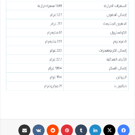
فيسبوك
‫X
لينكدإن
‏Tumblr
بينتيريست
‏Reddit
‏VKontakte
مشاركة عبر البريد