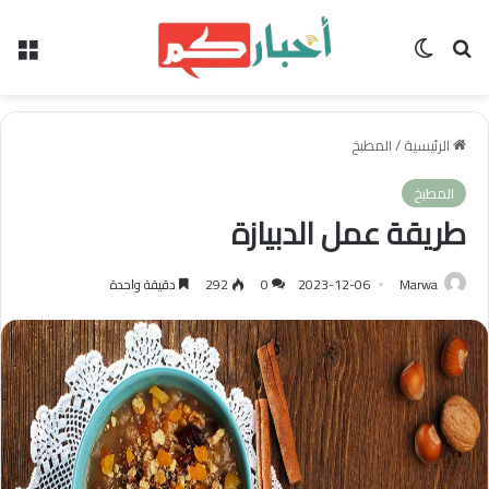
بحث عن
الوضع المظلم
الق
الرئيسية
/
المطبخ
المطبخ
طريقة عمل الدبيازة
Marwa
2023-12-06
0
292
دقيقة واحدة