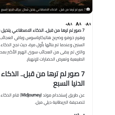
7 صور لم ترها من قبل.. الذكاء الاصطناعي يتخيل شكل عجائب الدنيا السبع
+
-
A
A
A
7 صور لم ترها من قبل.. الذكاء الاصطناعي يتخيل شكل عجائب الدنيا السبع
وهرم خوفو وضريح هاليكارناسوس وباقي العجائب ا
السنين وعندما تم بنائها بأول مرة، حيث نجح الذكاء
والتي لم يبقى من العجائب سوى الهرم الأكبر بمصر،
الطبيعية وتعرض الحضارات للإنهيار.
7 صور لم ترها من قبل.. الذك
الدنيا السبع
عن طريق إستخدام مولد (
Midjourney
) قام الذكاء
للصحيفة البريطانية ديلي ميل.