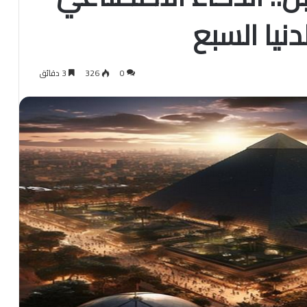
نيا السبع
0
326
3 دقائق