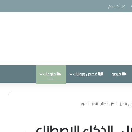
عن أخباركم
فيديو
قصص وروايات
منوعات
بل.. الذكاء الاصطناعي