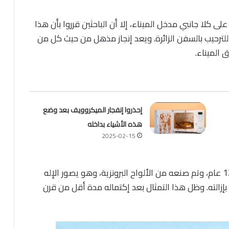
 كلا جانبي مدخل الميناء، إلا أن الباحثين قرروا بأن هذا
لترحيب بالسفن الزائرة. ويعد إنجاز مذهل من حيث كل من
إحذروا إنفجار الميكروويف بعد وضع
هذه الأشياء بداخله
2025-02-15
وتم إستغراق بناء هذا التمثال العملاق ما يقارب 12 عام، وتم صنعه من الألواح البرونزية، وهو يصور الإله
إزالته. وظل هذا التمثال بعد إكتماله مدة أقل من قرن