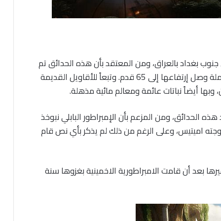
علقة على بعد 70 كيلو متر من جنوب بغداد بالعراق، ومن المعتقد بأن هذه الحدائق تم
بناؤها بعام 600 قبل الميلاد، وكان بها مدرجات كاملة وصل إرتفاعها إلى 65 قدم. وتبعاً للأقاويل القديمة
بها أيضاً نباتات عائمة ومعالم مائية مذهلة.
ه الحدائق، ومن المزعم بأن الإمبراطور البابلي نبوخذ
زوجته اميتيس، وعلى الرغم من ذلك لم يذكر بأي نص قام
يرها بعد أن قامت الامبراطورية الاخمينية بغزوها سنة