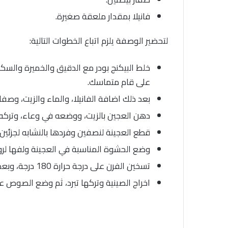
فانيلا بمقدار ملعقة صغيرة.
لتحضير الوصفة يلزم اتباع الخطوات التالية:
خلط البيكنج بودر مع الدقيق والخميرة والسكر
على قام متماسك.
بعد ذلك اضافة الفانيلا، والماء والزيت، وصف
دهن العجين بالزيت، ووضعه في وعاء، وتركه
قطع العجينة لنصفين وفردها بالنشابه لجزئي
وضع الحشوة المناسبة في العجينة ولفها لرو
تسخين الفرن على درجة حرارة 180 درجة، وبعد ذلك وضع الصينية حتى تمام النضج.
اخراج الصينية وتركها تبرد، ثم وضع الصوص عل