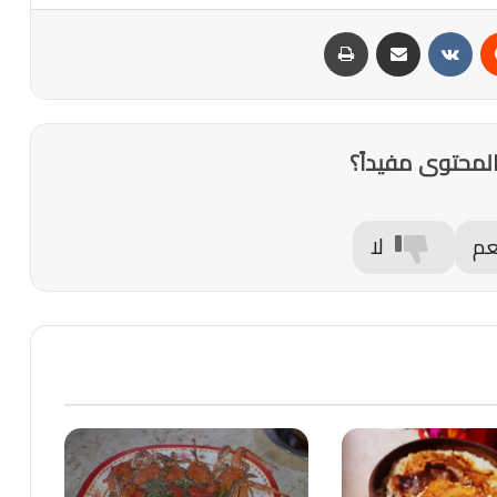
‏Reddit
‏VKontakte
مشاركة عبر البريد
طباعة
لمحتوى مفيداً؟
عم
لا