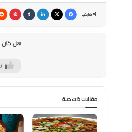
فيسبوك
‫X
لينكدإن
‏Tumblr
بينتيريست
شاركها
هل كان ا
ن
مقالات ذات صلة