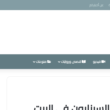
عن أخباركم
فيديو
قصص وروايات
منوعات
سينابون في البيت