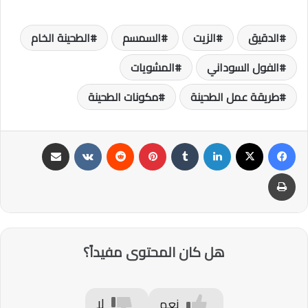
الدقيق
الزيت
السمسم
الطحينة الخام
الفول السوداني
المشويات
طريقة عمل الطحينة
مكونات الطحينة
فيسبوك
‫X
لينكدإن
‏Tumblr
بينتيريست
‏Reddit
‏VKontakte
مشاركة عبر البريد
طباعة
هل كان المحتوى مفيداً؟
نعم
لا