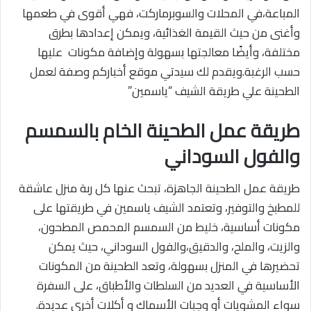
المباعة،في المحلات والسوبرماركت، فهي أقوى في طعمها
وأغنى من حيث القيمة الغذائية، ويمكن إعدادها بطرق
مختلفة، وأيضًا معالجتها بسهولة وإضافة مكونات عليها
حسب الرغبة.ويقدم لك سيدتي موقع أخباركم وصفة لعمل
الطحينة علي طريقة الشيف “ياسمين”
طريقة عمل الطحينة الخام بالسمسم
والفول السوداني
طريقة عمل الطحينة الجاهزة، تبحث عنها كل ربة منزل عاشقة
للمطبخ والتوفير، وتعتمد الشيف ياسمين في طريقتها على
مكونات أساسية، خليط من السمسم المحمص المطحون،
والزيت، والملح، والدقيق،والفول السوداني، حيث يمكن
تحضيرها في المنزل بسهولة، وتعد الطحينة من المكونات
الأساسية في العديد من السلطات والأطباق، على السفرة
سواء المشويات أو وجبات الأسماك و أكلات أخري عديدة.