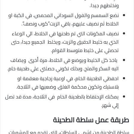
ونخلطهم جيدا.
نضع السمسم والفول السوداني المحمص، في الكبة او
الخلاط ثم نضيف عليهم، باقي الزيت”كوب ونصف”.
نضيف المكونات التي تم طحنها في الخلاط، الي الوعاء
الذي به خليط الدقيق والزيت، ويخلط الجميع جيدا، حتى
تحصلي على خليط متوسط القوام.
ياخذ كل الخليط ويوضع في الخلاط، مرة أخرى ويضاف
اليه السكر والملح. وبذلك تكوني حصلتي علي طحينة خام.
احفظي الطحينة الخام، في اوعية زجاجية معقمة او
بلاستيك وتكون محكمة الغلق. وضعيها في الثلاجة.
يمكنك الإحتفاظ بالطحينة الخام في الثلاجة، مدة قد تصل
إلي شهر.
طريقة عمل سلطة الطحينة
سلطة الطحينة من اشهى السلطات، التى تقدم مع المشويات